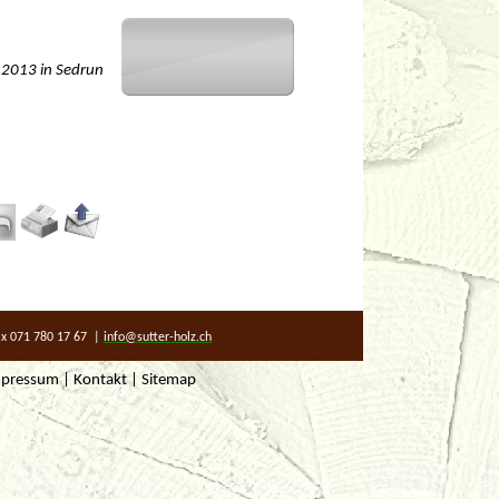
 2013 in Sedrun
Fax 071 780 17 67 |
info@sutter-holz.ch
mpressum
|
Kontakt
|
Sitemap