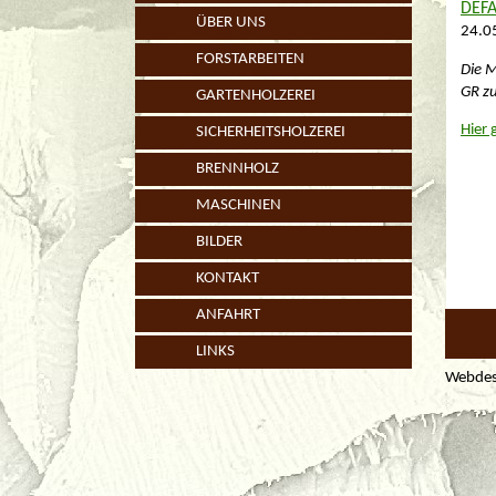
DEF
ÜBER UNS
24.0
FORSTARBEITEN
Die 
GR z
GARTENHOLZEREI
Hier 
SICHERHEITSHOLZEREI
BRENNHOLZ
MASCHINEN
BILDER
KONTAKT
ANFAHRT
LINKS
Webdes