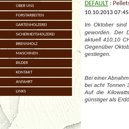
DEFAULT
: Pellet
ÜBER UNS
10.10.2013 07:45
FORSTARBEITEN
Im Oktober sind
GARTENHOLZEREI
geworden. Der D
SICHERHEITSHOLZEREI
aktuell 410,10 C
BRENNHOLZ
Gegenüber Oktobe
gestiegen.
MASCHINEN
BILDER
KONTAKT
Bei einer Abnahm
ANFAHRT
bei acht Tonnen 
Auf die Kilowat
LINKS
günstiger als Erd