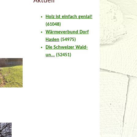
Aktuell
Holz ist einfach genial!
(61048)
Wärmeverbund Dorf
Haslen
(54975)
Die Schweizer Wald-
un...
(52451)